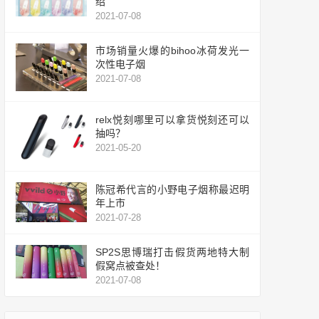
绍
2021-07-08
市场销量火爆的bihoo冰荷发光一
次性电子烟
2021-07-08
relx悦刻哪里可以拿货悦刻还可以
抽吗？
2021-05-20
陈冠希代言的小野电子烟称最迟明
年上市
2021-07-28
SP2S思博瑞打击假货两地特大制
假窝点被查处！
2021-07-08