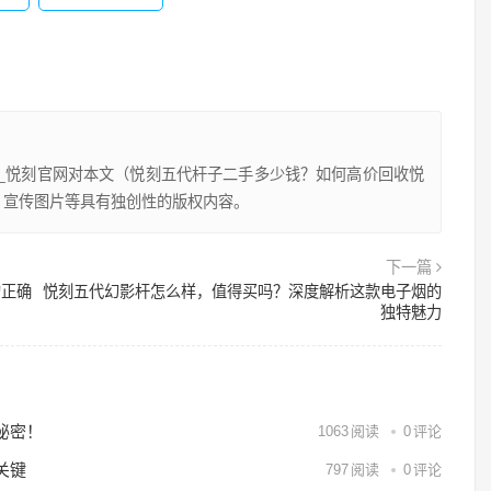
lx_悦刻官网对本文（悦刻五代杆子二手多少钱？如何高价回收悦
、宣传图片等具有独创性的版权内容。
下一篇
的正确
悦刻五代幻影杆怎么样，值得买吗？深度解析这款电子烟的
独特魅力
秘密！
1063
阅读
0
评论
关键
797
阅读
0
评论