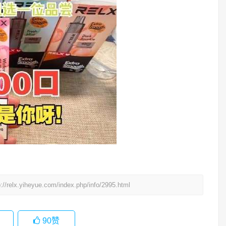
p://relx.yiheyue.com/index.php/info/2995.html
90
赞